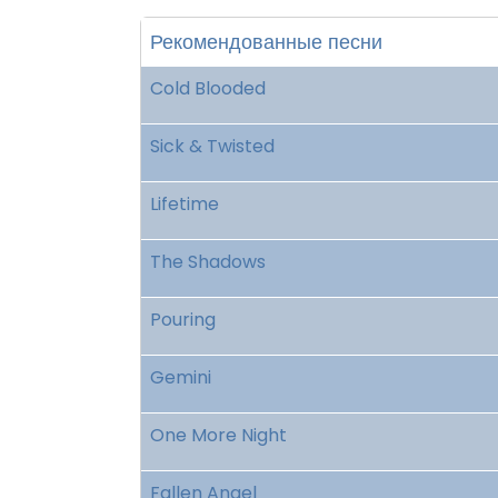
Рекомендованные песни
Cold Blooded
Sick & Twisted
Lifetime
The Shadows
Pouring
Gemini
One More Night
Fallen Angel