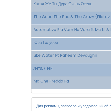
Какая Же Ты Дура Очень Осень
The Good The Bad & The Crazy (Filatov 
Automotivo Ela Vem Na Vara ft Mc Lil & D
Юра Голубой
Like Water Ft Raheem Devaughn
Лети, Лети
Ma Che Freddo Fa
Для рекламы, запросов и уведомлений об а