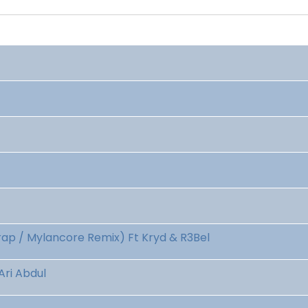
rap / Mylancore Remix) Ft Kryd & R3Bel
Ari Abdul