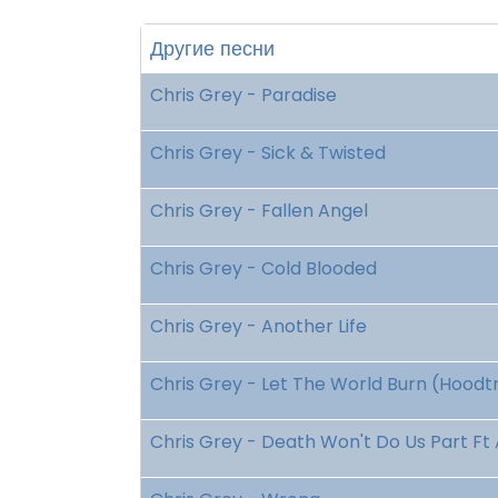
Другие песни
Chris Grey - Paradise
Chris Grey - Sick & Twisted
Chris Grey - Fallen Angel
Chris Grey - Cold Blooded
Chris Grey - Another Life
Chris Grey - Let The World Burn (Hoodt
Chris Grey - Death Won't Do Us Part Ft 