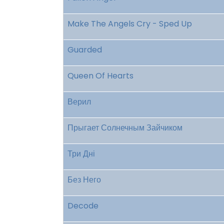
Make The Angels Cry - Sped Up
Guarded
Queen Of Hearts
Верил
Прыгает Солнечным Зайчиком
Три Дні
Без Него
Decode