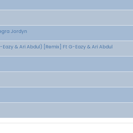
legra Jordyn
-Eazy & Ari Abdul) [Remix] Ft G-Eazy & Ari Abdul