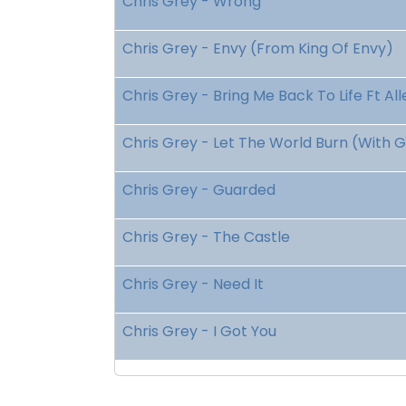
Chris Grey - Wrong
Chris Grey - Envy (From King Of Envy)
Chris Grey - Bring Me Back To Life Ft Al
Chris Grey - Let The World Burn (With G
Chris Grey - Guarded
Chris Grey - The Castle
Chris Grey - Need It
Chris Grey - I Got You